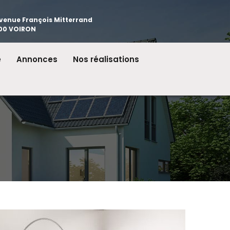
avenue François Mitterrand
00 VOIRON
e
Annonces
Nos réalisations
Ligne Voironelles