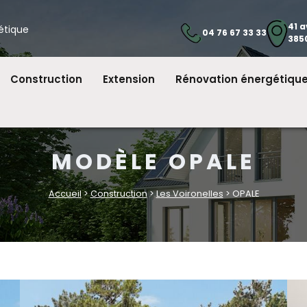
41 
étique
04 76 67 33 33
385
Construction
Extension
Rénovation énergétiqu
MODÈLE OPALE
Accueil
>
Construction
>
Les Voironelles
> OPALE